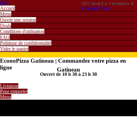
Nav
425, boul La Vérendrye E
Accueil
819-669-5550
Menu
Ouvrir une session
Deals
Conditions d'utilisation
FAQ
Politique de confidentialité
Vider le panier
EconoPizza Gatineau | Commandez votre pizza en
ligne
Gatineau
Ouvert de 10 h 30 à 23 h 30
Livraison
Pour emporter
Menu
0