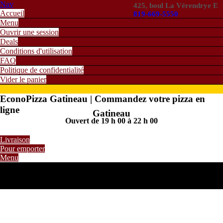
Nav
425, boul La Vérendrye E
Accueil
819-669-5550
Menu
Ouvrir une session
Deals
Conditions d'utilisation
FAQ
Politique de confidentialité
Vider le panier
EconoPizza Gatineau | Commandez votre pizza en
ligne
Gatineau
Ouvert de 19 h 00 à 22 h 00
Livraison
Pour emporter
Menu
0